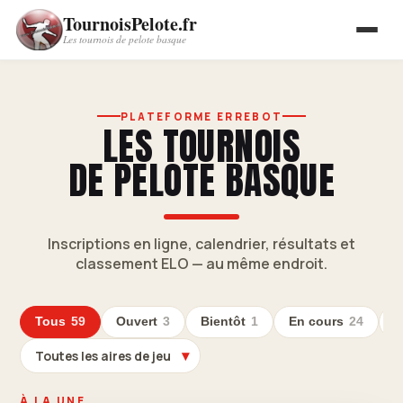
TournoisPelote.fr
Les tournois de pelote basque
Accueil
PLATEFORME ERREBOT
LES TOURNOIS
Inscriptions
DE PELOTE BASQUE
Connexion
Inscriptions en ligne, calendrier, résultats et
classement ELO — au même endroit.
Tous
59
Ouvert
3
Bientôt
1
En cours
24
T
À LA UNE